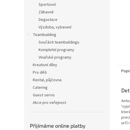
n
Sportovní
e
Zábavné
l
Degustace
Výzdoba, vybavení
Teambuilding
Součásti teambuildingu
Kompletní programy
Vinařské programy
Kreativní dílny
Popi
Pro děti
Rental, půjčovna
Catering
Det
Guest servis
Anti
Akce pro veřejnost
'vypn
kter
prec
určí 
Přijímáme online platby