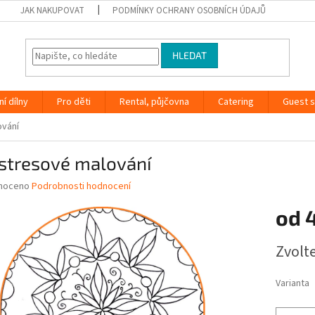
JAK NAKUPOVAT
PODMÍNKY OCHRANY OSOBNÍCH ÚDAJŮ
HLEDAT
ní dílny
Pro děti
Rental, půjčovna
Catering
Guest s
ování
istresové malování
né
noceno
Podrobnosti hodnocení
ní
od
u
Měrná
Zvolt
cena:
ek.
Varianta