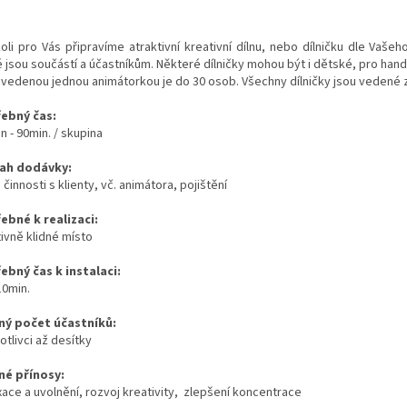
oli pro Vás připravíme atraktivní kreativní dílnu, nebo dílničku dle Vaše
é jsou součástí a účastníkům. Některé dílničky mohou být i dětské, pro han
u vedenou jednou animátorkou je do 30 osob. Všechny dílničky jsou vedené
ebný čas:
n - 90min. / skupina
ah dodávky:
 činnosti s klienty, vč. animátora, pojištění
ebné k realizaci:
ivně klidné místo
ebný čas k instalaci:
 10min.
ý počet účastníků:
tlivci až desítky
é přínosy:
xace a uvolnění, rozvoj kreativity, zlepšení koncentrace