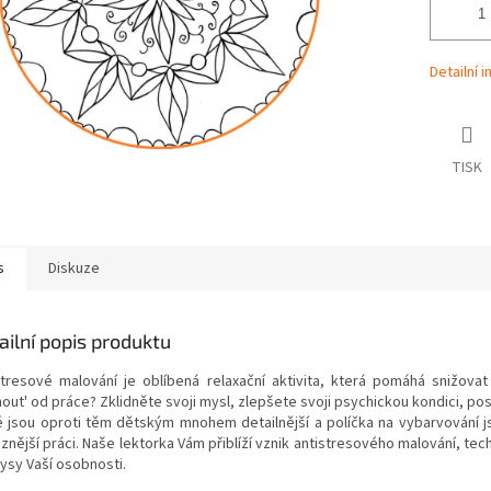
Detailní 
TISK
s
Diskuze
ailní popis produktu
stresové malování je oblíbená relaxační aktivita, která pomáhá snižovat
out' od práce? Zklidněte svoji mysl, zlepšete svoji psychickou kondici, po
é jsou oproti těm dětským mnohem detailnější a políčka na vybarvování 
iznější práci. Naše lektorka Vám přiblíží vznik antistresového malování, te
rysy Vaší osobnosti.