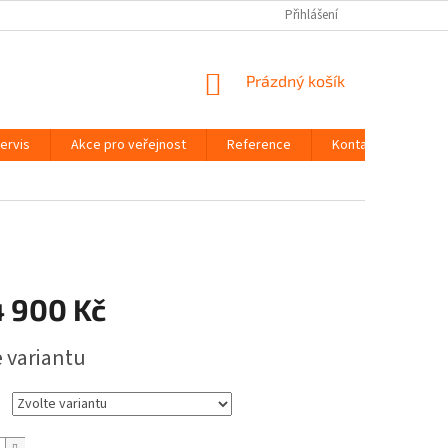
Přihlášení
NÁKUPNÍ
Prázdný košík
KOŠÍK
ervis
Akce pro veřejnost
Reference
Kontakty
4 900 Kč
e variantu