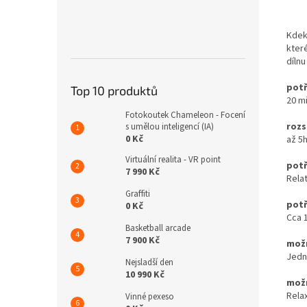
Kdek
kter
díln
potř
Top 10 produktů
20 mi
Fotokoutek Chameleon - Focení
rozs
s umělou inteligencí (IA)
0 Kč
až 5h
Virtuální realita - VR point
potř
7 990 Kč
Relat
Graffiti
potř
0 Kč
Cca
Basketball arcade
7 900 Kč
možn
Jedno
Nejsladší den
10 990 Kč
možn
Rela
Vinné pexeso