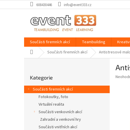
Přejít
608430446
info@event333.cz
na
obsah
Součásti firemních akcí
Teambuilding
Kreativ
Domů
Součásti firemních akcí
Antistresové mal
P
Ant
o
Přeskočit
s
Průměr
Neohod
Kategorie
kategorie
t
hodnoce
r
produkt
Součásti firemních akcí
a
je
Fotokoutky, foto
0,0
n
z
Virtuální realita
n
5
í
Součásti venkovních akcí
hvězdič
p
Zahradní a venkovní hry
a
Součásti vnitřních akcí