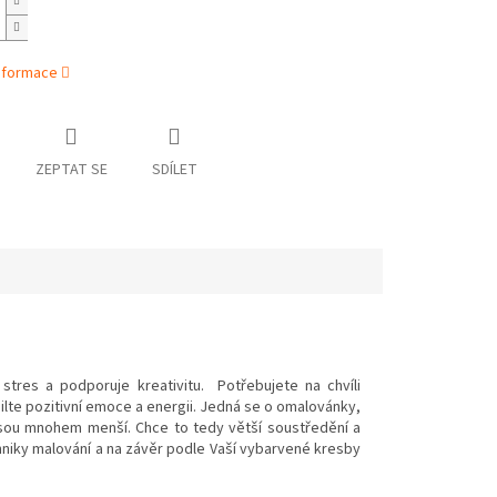
informace
ZEPTAT SE
SDÍLET
 stres a podporuje kreativitu. Potřebujete na chvíli
silte pozitivní emoce a energii. Jedná se o omalovánky,
jsou mnohem menší. Chce to tedy větší soustředění a
chniky malování a na závěr podle Vaší vybarvené kresby