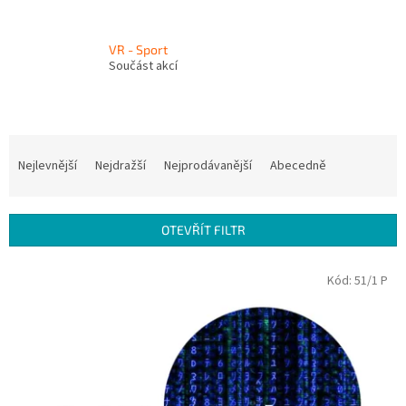
VR - Sport
Součást akcí
Ř
a
Nejlevnější
Nejdražší
Nejprodávanější
Abecedně
z
e
n
OTEVŘÍT FILTR
í
p
V
Kód:
51/1 P
r
ý
o
p
d
i
u
s
k
p
t
r
ů