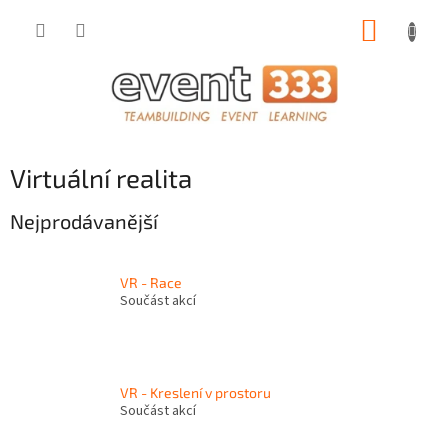
Přejít
NÁKUP
na
obsah
KOŠÍK
Virtuální realita
Nejprodávanější
VR - Race
Součást akcí
VR - Kreslení v prostoru
Součást akcí