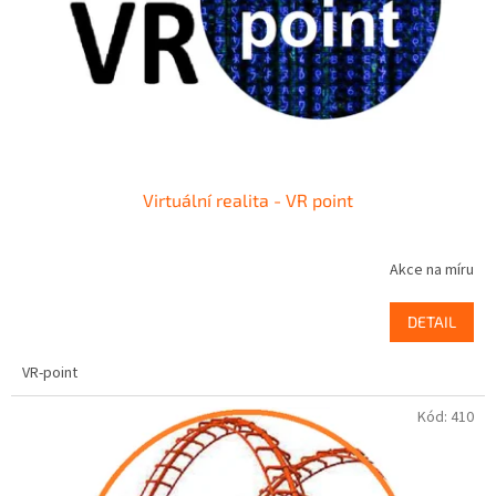
o
d
u
k
t
ů
Virtuální realita - VR point
Akce na míru
DETAIL
VR-point
Kód:
410