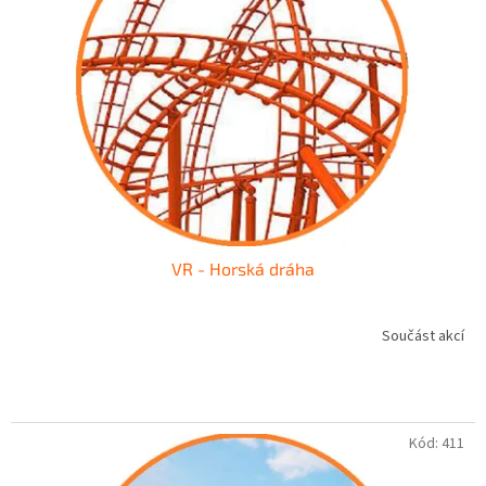
VR - Horská dráha
Součást akcí
Kód:
411