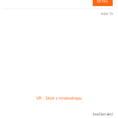
DETAIL
Kód:
73
VR - Skok z mrakodrapu
Součást akcí