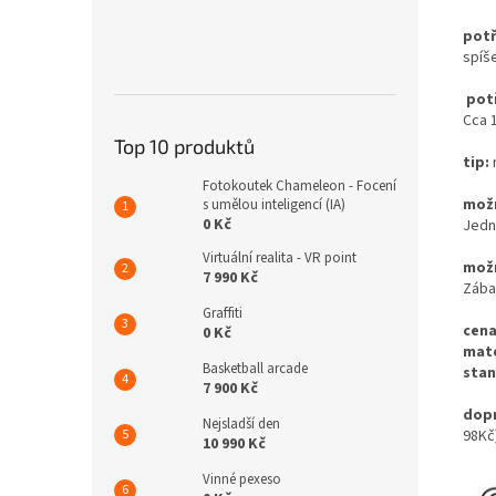
potř
spíš
potř
Cca
Top 10 produktů
tip:
Fotokoutek Chameleon - Focení
možn
s umělou inteligencí (IA)
0 Kč
Jedno
Virtuální realita - VR point
možn
7 990 Kč
Zába
Graffiti
cena
0 Kč
mate
Basketball arcade
stan
7 900 Kč
dopr
Nejsladší den
98Kč
10 990 Kč
Vinné pexeso