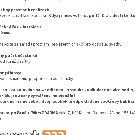
ebný prostor k realizaci:
e venku, ale hlavně počasí!
Když je moc větrno, po 10˚C a v dešti tent
ebný čas k instalaci:
 10min.
nebojte se zařadit program i pro firemních akcí pro dospělé, svatby...
ý počet účastníků:
tlivci až desítky
é přínosy:
va, seznámení, podpora znalosti značky
 jsou kalkulována na 4 hodinovou produkci. Kalkulace na více hodi
riálu jsou ceny vytvářeny individuálně
dardně máme sebou dvojnásobek předpokládané spotřeby bubli smě
ava: po Brně + 70km ZDARMA
dále 7,-Kč/ Km (př. Olomouc 78km; 156-1
)