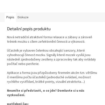
Popis
Diskuze
Detailní popis produktu
Nová netradiční atraktivní forma relaxace a zábavy a zároveň
trénink mozku s cílem zefektivnění činnosti a výkonosti.
Účastník je vybaven čelenkou obsahující senzory, které
vyhodnocují činnost mozku. Signály které mozek vysílá jsou
následně zjednodušeny zesíleny a zpracovány tak aby ovládaly
počítač nebo periferie.
Aplikace a forma jsou přizpůsobeny firemním akcím tzn. většímu
či menšímu počtu účastníků (jednoduché ovládaní, možnost
rychlého vystřídaní, krátké pointy, vizuální atraktivita....)
Neumíte si představit, o co jde? Domluvte si u nás
vyzkoušení.
potřebný čas: