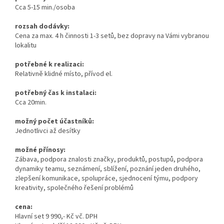
Cca 5-15 min./osoba
rozsah dodávky:
Cena za max. 4 h činnosti 1-3 setů, bez dopravy na Vámi vybranou
lokalitu
potřebné k realizaci:
Relativně klidné místo, přívod el.
potřebný čas k instalaci:
Cca 20min.
možný počet účastníků:
Jednotlivci až desítky
možné přínosy:
Zábava, podpora znalosti značky, produktů, postupů, podpora
dynamiky teamu, seznámení, sblížení, poznání jeden druhého,
zlepšení komunikace, spolupráce, sjednocení týmu, podpory
kreativity, společného řešení problémů
cena:
Hlavní set 9 990,- Kč vč. DPH