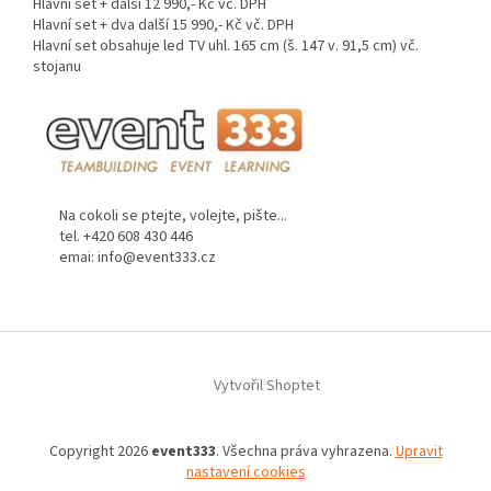
Hlavní set + další 12 990,- Kč vč. DPH
Hlavní set + dva další 15 990,- Kč vč. DPH
Hlavní set obsahuje led TV uhl. 165 cm (š. 147 v. 91,5 cm) vč.
stojanu
Na cokoli se ptejte, volejte, pište...
tel. +420 608 430 446
emai: info@event333.cz
Z
á
Vytvořil Shoptet
p
a
t
Copyright 2026
event333
. Všechna práva vyhrazena.
Upravit
í
nastavení cookies