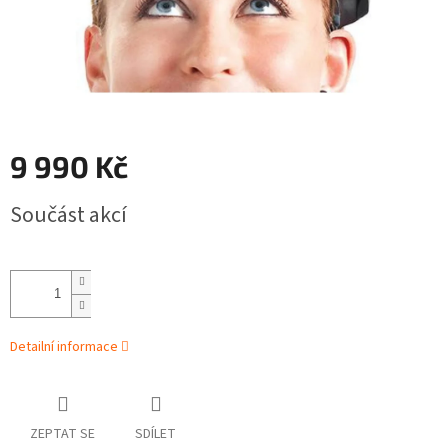
9 990 Kč
Měrná
Součást akcí
cena:
Detailní informace
ZEPTAT SE
SDÍLET