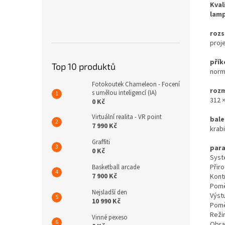
Kval
lamp
rozs
proj
přík
Top 10 produktů
norm
Fotokoutek Chameleon - Focení
roz
s umělou inteligencí (IA)
312 ×
0 Kč
Virtuální realita - VR point
bale
7 990 Kč
krab
Graffiti
par
0 Kč
Syst
Přiro
Basketball arcade
7 900 Kč
Kont
Pomě
Nejsladší den
Výst
10 990 Kč
Pomě
Reži
Vinné pexeso
Obraz