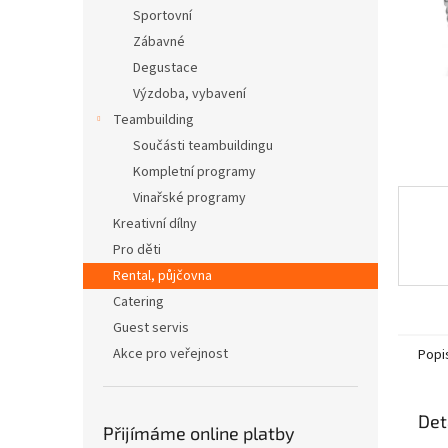
n
Sportovní
e
Zábavné
l
Degustace
Výzdoba, vybavení
Teambuilding
Součásti teambuildingu
Kompletní programy
Vinařské programy
Kreativní dílny
Pro děti
Rental, půjčovna
Catering
Guest servis
Akce pro veřejnost
Popi
Det
Přijímáme online platby