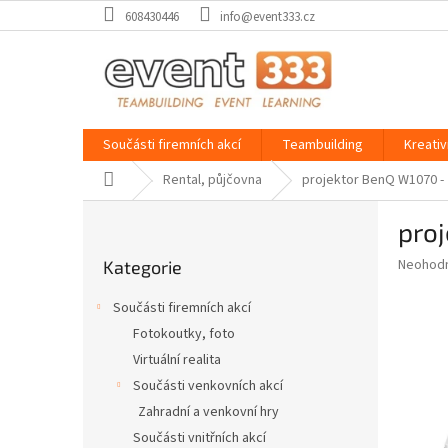
Přejít
608430446
info@event333.cz
na
obsah
Součásti firemních akcí
Teambuilding
Kreativ
Domů
Rental, půjčovna
projektor BenQ W1070 - 
P
proj
o
Přeskočit
s
Průměr
Neohod
Kategorie
kategorie
t
hodnoce
r
produkt
Součásti firemních akcí
a
je
Fotokoutky, foto
0,0
n
z
Virtuální realita
n
5
í
Součásti venkovních akcí
hvězdič
p
Zahradní a venkovní hry
a
Součásti vnitřních akcí