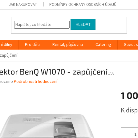
JAK NAKUPOVAT
PODMÍNKY OCHRANY OSOBNÍCH ÚDAJŮ
HLEDAT
ní dílny
Pro děti
Rental, půjčovna
Catering
Guest s
zapůjčení
ektor BenQ W1070 - zapůjčení
198
né
noceno
Podrobnosti hodnocení
ní
1 0
u
Měrná
K disp
cena:
ek.