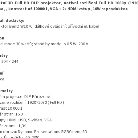
itní 3D Full HD DLP projektor, nativní rozlišení Full HD 1080p (19
a, , kontrast až 10000:1, VGA + 2x HDMI vstup, 10W reproduktor.
ah dodávky:
ektor BenQ W1070; dálkové ovládání; přívodní el. kabel
on
al mode 30 wattů; stand by mode: < 0.5 W; 230 V
měry
 104 × 244‎
ní
ice
ametry
ém projekce: DLP Přirozené
zené rozlišení: 1920×1080 ( Full HD )
rast 10 000:1
r stran: 16:9
upy: HDMI, USB, S-video, VGA
r zoomu: 1,3:1
m obrazu: Dynamic Presentations RGBCinema3D
: Úhlopříčka: 40'-235'‎