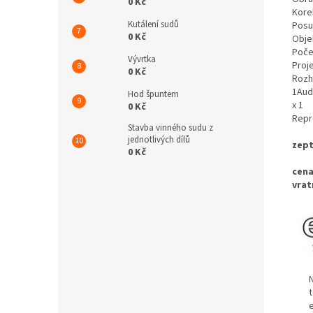
0 Kč
Kore
Kutálení sudů
Posu
0 Kč
Obje
Počet
Vývrtka
Proje
0 Kč
Rozhr
1Audi
Hod špuntem
x 1 ‎
0 Kč
Repr
Stavba vinného sudu z
jednotlivých dílů
zept
0 Kč
cena
vrat
Na c
tel.
ema