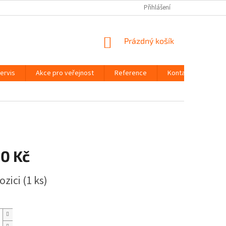
Přihlášení
NÁKUPNÍ
Prázdný košík
KOŠÍK
ervis
Akce pro veřejnost
Reference
Kontakty
00 Kč
ozici
(1 ks)