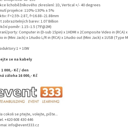
kce lichoběžníkového zkreslení: 1D, Vertical +/- 40 degrees
nutí projekce: 110%-130% ± 5%‎
ktiv: F=2.59–2.87, f=16.88–21.88mm‎
 zobrazitelných barev: 1.07 Billion
kční poměr: 1.15–1.5 (79'@2M)‎
aní/porty: Computer in (D-sub 15pin) x 1HDMI x 2Composite Video in (RCA) x 
o in (Mini Jack) x 1Audio L/R in (RCA) x 1Audio out (Mini Jack) x 1USB (Type M
oduktory:1 × 10W
ejte se na kabely
 1 000,- Kč / den
ná záloha 16 000,- Kč
okoli se ptejte, volejte, pište...
 +420 608 430 446
i: info@event333.cz