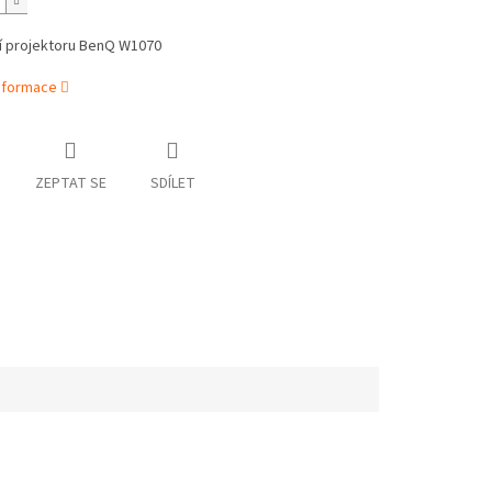
í projektoru BenQ W1070
informace
ZEPTAT SE
SDÍLET