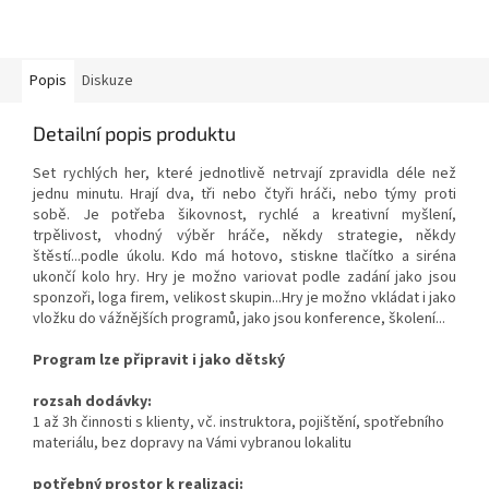
Popis
Diskuze
Detailní popis produktu
Set rychlých her, které jednotlivě netrvají zpravidla déle než
jednu minutu. Hrají dva, tři nebo čtyři hráči, nebo týmy proti
sobě. Je potřeba šikovnost, rychlé a kreativní myšlení,
trpělivost, vhodný výběr hráče, někdy strategie, někdy
štěstí...podle úkolu. Kdo má hotovo, stiskne tlačítko a siréna
ukončí kolo hry. Hry je možno variovat podle zadání jako jsou
sponzoři, loga firem, velikost skupin...Hry je možno vkládat i jako
vložku do vážnějších programů, jako jsou konference, školení...
Program lze připravit i jako dětský
rozsah dodávky:
1 až 3h činnosti s klienty, vč. instruktora, pojištění, spotřebního
materiálu, bez dopravy na Vámi vybranou lokalitu
potřebný prostor k realizaci: