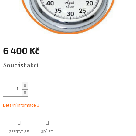
6 400 Kč
Měrná
Součást akcí
cena:
Detailní informace
ZEPTAT SE
SDÍLET