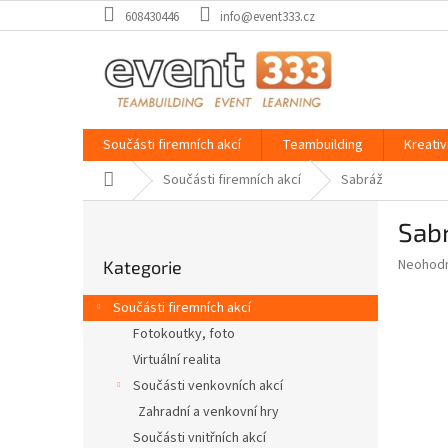
Přejít
608430446
info@event333.cz
na
obsah
Součásti firemních akcí
Teambuilding
Kreativ
Domů
Součásti firemních akcí
Sabráž
P
Sab
o
Přeskočit
s
Průměr
Neohod
Kategorie
kategorie
t
hodnoce
r
produkt
Součásti firemních akcí
a
je
Fotokoutky, foto
0,0
n
z
Virtuální realita
n
5
í
Součásti venkovních akcí
hvězdič
p
Zahradní a venkovní hry
a
Součásti vnitřních akcí