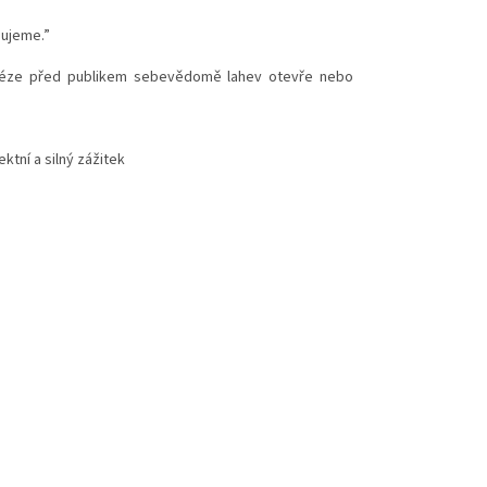
bujeme.”
sléze před publikem sebevědomě lahev otevře nebo
tní a silný zážitek