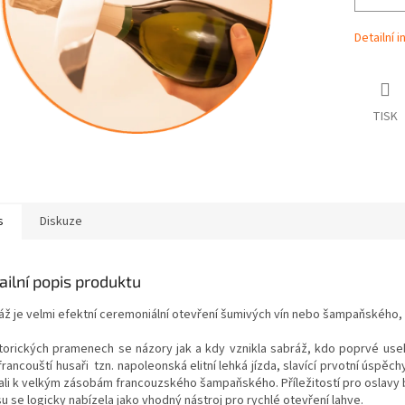
Detailní 
TISK
s
Diskuze
ailní popis produktu
áž je velmi efektní ceremoniální otevření šumivých vín nebo šampaňského,
storických pramenech se názory jak a kdy vznikla sabráž, kdo poprvé usek
rancouští husaři tzn. napoleonská elitní lehká jízda, slavící prvotní úspěc
ali k velkým zásobám francouzského šampaňského. Příležitostí pro oslavy b
u se logicky nabízela jako vhodný nástroj pro rychlé otevření lahve.