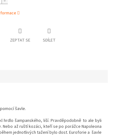
informace
ZEPTAT SE
SDÍLET
 pomocí šavle.
l hrdlo šampanského, liší. Pravděpodobně to ale byli
hy. Nebo až ruští kozáci, kteří se po porážce Napoleona
ěhem jednotlivých tažení bylo dost. Euroforie a šavle