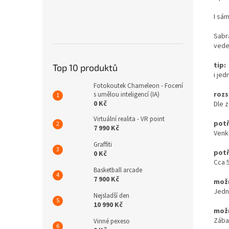
I sá
Sabr
vede
tip:
Top 10 produktů
i je
Fotokoutek Chameleon - Focení
rozs
s umělou inteligencí (IA)
0 Kč
Dle 
Virtuální realita - VR point
potř
7 990 Kč
Venko
Graffiti
potř
0 Kč
Cca
Basketball arcade
7 900 Kč
možn
Jedno
Nejsladší den
10 990 Kč
možn
Zába
Vinné pexeso