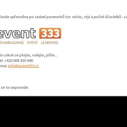
 bude upřesněna po zadaní parametrů tzn. místo, styl a počet účastníků -
okoli se ptejte, volejte, pište...
 +420 608 430 446
ai:
info@event333.cz
 se to nepovede.