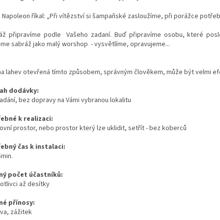
m Napoleon říkal: „Při vítězství si šampaňské zasloužíme, při porážce potře
áž připravíme podle Vašeho zadaní. Buď připravíme osobu, které po
me sabráž jako malý worshop - vysvětlíme, opravujeme...
dna lahev otevřená tímto způsobem, správným člověkem, může být velmi efek
ah dodávky:
zadání, bez dopravy na Vámi vybranou lokalitu
ebné k realizaci:
vní prostor, nebo prostor který lze uklidit, setřít - bez koberců
ebný čas k instalaci:
 5min.
ý počet účastníků:
tlivci až desítky
é přínosy:
va, zážitek