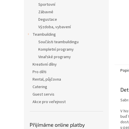
n
Sportovní
e
Zábavné
l
Degustace
Výzdoba, vybavení
Teambuilding
Součásti teambuildingu
Kompletní programy
Vinařské programy
Kreativní dílny
Popi
Pro děti
Rental, půjčovna
Catering
Det
Guest servis
Sabr
Akce pro veřejnost
V hi
buď f
dost
Přijímáme online platby
u pas