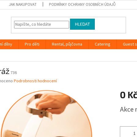
JAK NAKUPOVAT
PODMÍNKY OCHRANY OSOBNÍCH ÚDAJŮ
HLEDAT
ní dílny
Pro děti
Rental, půjčovna
Catering
Guest s
ráž
736
né
noceno
Podrobnosti hodnocení
ní
0 K
u
Měrná
Akce 
cena:
ek.