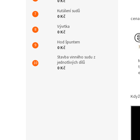
0 Kč
Kutálení sudů
0 Kč
cena
Vývrtka
0 Kč
Hod špuntem
0 Kč
Stavba vinného sudu z
Na c
jednotlivých dílů
tel.
0 Kč
em
Když