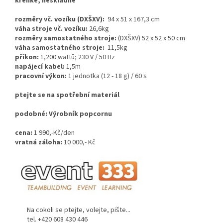
křehké, neskladné
rozměry vč. vozíku (DXŠXV):
94 x 51 x 167,3 cm
váha stroje vč. vozíku:
26,6kg
rozměry samostatného stroje:
(DXŠXV) 52 x 52 x 50 cm
váha samostatného stroje:
11,5kg
příkon:
1,200 wattů; 230 V / 50 Hz
napájecí kabel:
1,5m
pracovní výkon:
1 jednotka (12 - 18 g) / 60 s
ptejte se na spotřební materiál
podobné: Výrobník popcornu
cena:
1 990,-Kč/den
vratná záloha:
10 000,- Kč
Na cokoli se ptejte, volejte, pište...
tel. +420 608 430 446