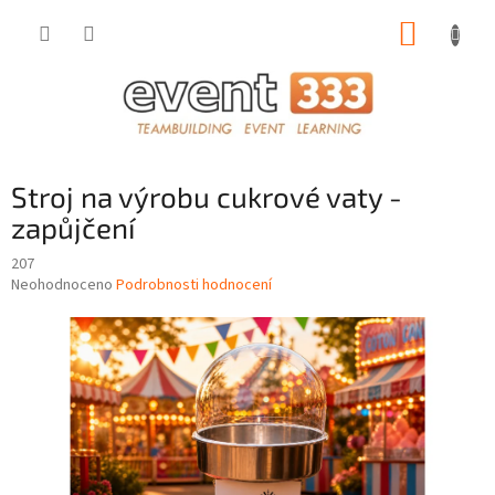
Přejít
NÁKUP
na
obsah
KOŠÍK
Stroj na výrobu cukrové vaty -
zapůjčení
207
Průměrné
Neohodnoceno
Podrobnosti hodnocení
hodnocení
produktu
je
0,0
z
5
hvězdiček.