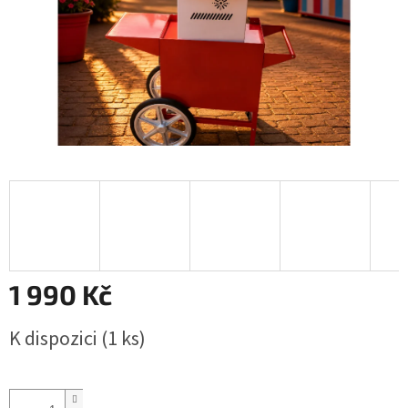
1 990 Kč
Měrná
K dispozici
(1 ks)
cena: