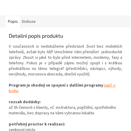
Popis
Diskuze
Detailní popis produktu
V současnosti si nedokážeme představit život bez mobilních
telefonů, avšak bylo hůř! Umožníme Vám přenášet jednoduché
zprávy. Zkusit si jaké to bylo před internetem, modemy, faxy a
telefony. Pokus je v případě zájmu možný spojit i s krátkou
přednáškou na téma telegraf (předchůdci, nástupci, výhody,
nevýhody, morseova abeceda, dnešní využití).
Program je vhodný ve spojení s dalšími programy
např. v
kruhu
rozsah dodávky:
až 5h činnosti s klienty, vč. instruktora, pojištění, spotřebního
materiálu, bez dopravy na Vámi vybranou lokalitu
potřebný prostor k realizaci:
venkovní místo