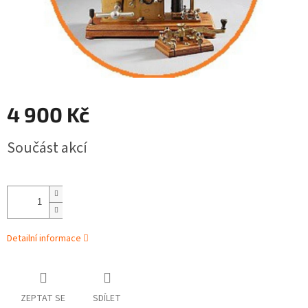
4 900 Kč
Měrná
Součást akcí
cena:
Detailní informace
ZEPTAT SE
SDÍLET