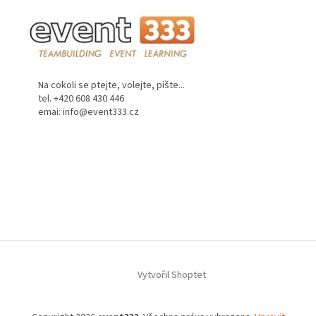
Na cokoli se ptejte, volejte, pište...
tel. +420 608 430 446
emai: info@event333.cz
Z
á
Vytvořil Shoptet
p
a
t