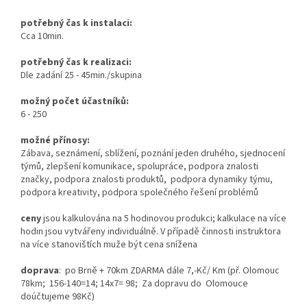
potřebný čas k instalaci:
Cca 10min.
potřebný čas k realizaci:
Dle zadání 25 - 45min./skupina
možný počet účastníků:
6 - 250
možné přínosy:
Zábava, seznámení, sblížení, poznání jeden druhého, sjednocení
týmů, zlepšení komunikace, spolupráce, podpora znalosti
značky, podpora znalosti produktů, podpora dynamiky týmu,
podpora kreativity, podpora společného řešení problémů
ceny
jsou kalkulována na 5 hodinovou produkci; kalkulace na více
hodin jsou vytvářeny individuálně. V případě činnosti instruktora
na více stanovištích muže být cena snížena
doprava
: po Brně + 70km ZDARMA dále 7,-Kč/ Km (př. Olomouc
78km; 156-140=14; 14x7= 98; Za dopravu do Olomouce
doúčtujeme 98Kč)