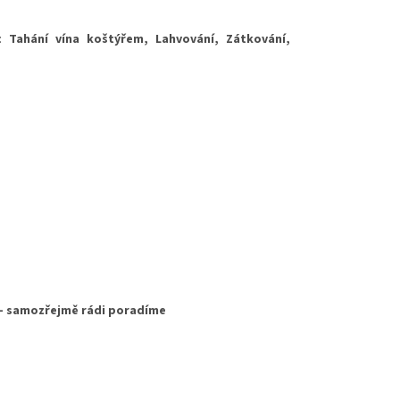
i:
Tahání vína koštýřem, Lahvování, Zátkování,
 - samozřejmě rádi poradíme