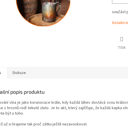
součást 
Detailní 
TISK
s
Diskuze
ailní popis produktu
ování vína je jako korunovace krále, kdy každá láhev dostává svou králo
e z hroznů rodí tekuté zlato. Je to akt, který zajišťuje, že každá kapka ví
te být u toho.
yž už si hrajeme tak proč zátku ještě nezavoskovat.