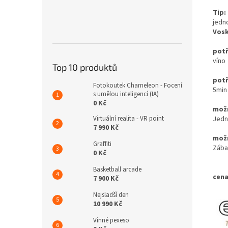
Tip:
jedn
Vosk
potř
víno
Top 10 produktů
potř
Fotokoutek Chameleon - Focení
5min
s umělou inteligencí (IA)
0 Kč
možn
Virtuální realita - VR point
Jedn
7 990 Kč
možn
Graffiti
Zába
0 Kč
Basketball arcade
cena
7 900 Kč
Nejsladší den
10 990 Kč
Vinné pexeso