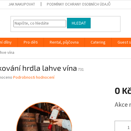
JAK NAKUPOVAT
PODMÍNKY OCHRANY OSOBNÍCH ÚDAJŮ
HLEDAT
ní dílny
Pro děti
Rental, půjčovna
Catering
Guest s
ahve vína
ování hrdla lahve vína
731
né
noceno
Podrobnosti hodnocení
ní
0 K
u
Měrná
Akce 
cena:
ek.