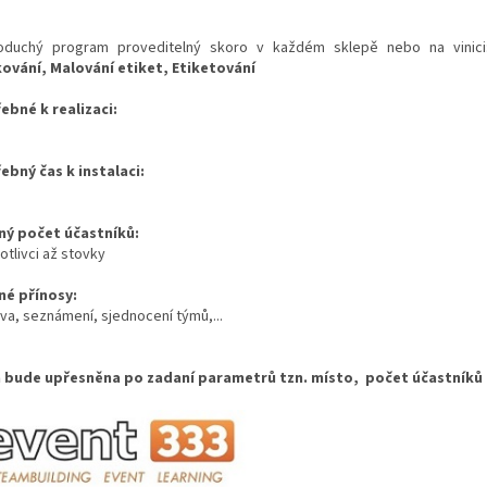
oduchý program proveditelný skoro v každém sklepě nebo na vinic
ování, Malování etiket, Etiketování
ebné k realizaci:
ebný čas k instalaci:
ý počet účastníků:
otlivci až stovky
é přínosy:
va, seznámení, sjednocení týmů,...
 bude upřesněna po zadaní parametrů tzn. místo, počet účastníků