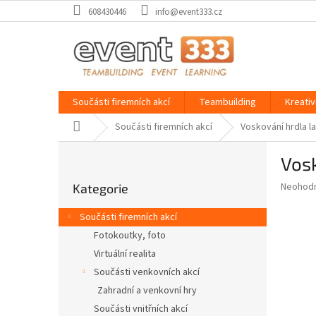
Přejít
608430446
info@event333.cz
na
obsah
Součásti firemních akcí
Teambuilding
Kreativ
Domů
Součásti firemních akcí
Voskování hrdla l
P
Vosk
o
Přeskočit
s
Průměr
Neohod
Kategorie
kategorie
t
hodnoce
r
produkt
Součásti firemních akcí
a
je
Fotokoutky, foto
0,0
n
z
Virtuální realita
n
5
í
Součásti venkovních akcí
hvězdič
p
Zahradní a venkovní hry
a
Součásti vnitřních akcí