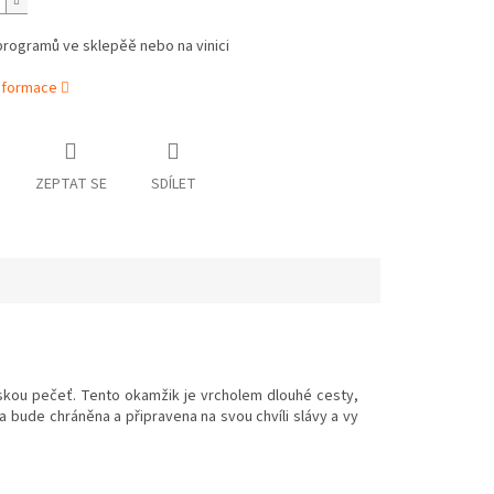
programů ve sklepěě nebo na vinici
informace
ZEPTAT SE
SDÍLET
vskou pečeť. Tento okamžik je vrcholem dlouhé cesty,
na bude chráněna a připravena na svou chvíli slávy a vy