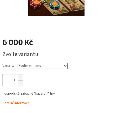
6 000 Kč
Měrná
Zvolte variantu
cena:
Varianta
hospodské zábavné "hazardní" hry
Detailní informace