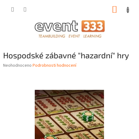
Přejít
NÁKUP
na
obsah
KOŠÍK
Hospodské zábavné "hazardní" hry
Průměrné
Neohodnoceno
Podrobnosti hodnocení
hodnocení
produktu
je
0,0
z
5
hvězdiček.