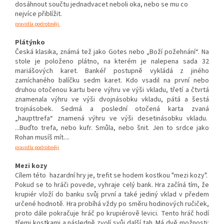
dosáhnout součtu jednadvacet neboli oka, nebo se mu co
nejvíce přiblížit.
pravidla podrobněji
Plátýnko
Česká klasika, známá tež jako Gotes nebo „Boží požehnání“. Na
stole je položeno plátno, na kterém je nalepena sada 32
mariášových karet. Bankéř postupně vykládá z jiného
zamíchaného balíčku sedm karet. Kdo vsadil na první nebo
druhou otočenou kartu bere výhru ve výši vkladu, třetí a čtvrtá
znamenala výhru ve výši dvojnásobku vkladu, pátá a šestá
trojnásobek. Sedmá a poslední otočená karta zvaná
„haupttrefa“ znamená výhru ve výši desetinásobku vkladu.
...Buďto trefa, nebo kufr. Smůla, nebo šnit. Jen to srdce jako
Rohan musíš mít....
pravidla podrobněji
Mezi kozy
Cílem této hazardní hry je, trefit se hodem kostkou "mezi kozy".
Pokud se to hráči povede, vyhraje celý bank. Hra začíná tím, že
krupiér vloží do banku svůj první a také jediný vklad v předem
určené hodnotě. Hra probíhá vždy po směru hodinových ručiček,
proto dále pokračuje hráč po krupiérově levici. Tento hráč hodí
třemi kostkami a následně zvolí svůj další tah. Má dvě možnosti: