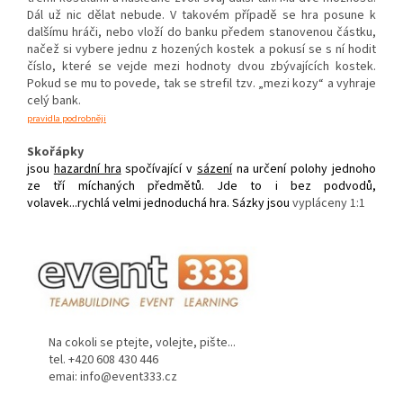
Dál už nic dělat nebude. V takovém případě se hra posune k
dalšímu hráči, nebo vloží do banku předem stanovenou částku,
načež si vybere jednu z hozených kostek a pokusí se s ní hodit
číslo, které se vejde mezi hodnoty dvou zbývajících kostek.
Pokud se mu to povede, tak se strefil tzv. „mezi kozy“ a vyhraje
celý bank.
pravidla podrobněji
Skořápky
jsou
hazardní hra
spočívající v
sázení
na určení polohy jednoho
ze tří míchaných předmětů. Jde to i bez podvodů,
volavek...rychlá velmi jednoduchá hra. Sázky jsou
vypláceny 1:1
Na cokoli se ptejte, volejte, pište...
tel. +420 608 430 446
emai: info@event333.cz