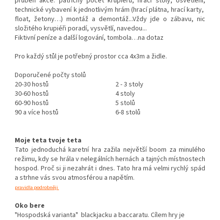
průběh akce: patřičný počet krupiérů, hrací stoly, osvětlení,
technické vybavení k jednotlivým hrám (hrací plátna, hrací karty,
float, žetony…) montáž a demontáž...Vždy jde o zábavu, nic
složitého krupiéři poradí, vysvětlí, navedou...
Fiktivní peníze a další logování, tombola…na dotaz
Pro každý stůl je potřebný prostor cca 4x3m a židle.
Doporučené počty stolů
20-30 hostů
2 - 3 stoly
30-60 hostů
4 stoly
60-90 hostů
5 stolů
90 a více hostů
6-8 stolů
Moje teta tvoje teta
Tato jednoduchá karetní hra zažila největší boom za minulého
režimu, kdy se hrála v nelegálních hernách a tajných místnostech
hospod. Proč si ji nezahrát i dnes.
Tato hra má velmi rychlý spád
a strhne vás svou atmosférou a napětím.
pravidla podrobněji
Oko bere
"Hospodská varianta" blackjacku a baccaratu. Cílem hry je